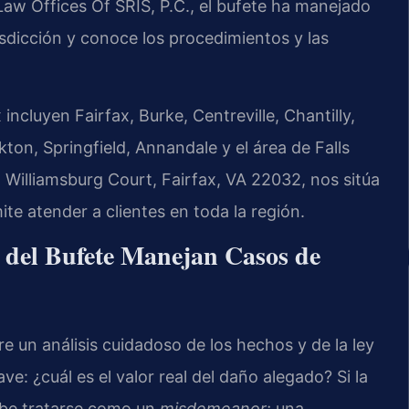
 Law Offices Of SRIS, P.C., el bufete ha manejado
sdicción y conoce los procedimientos y las
ncluyen Fairfax, Burke, Centreville, Chantilly,
on, Springfield, Annandale y el área de Falls
 Williamsburg Court, Fairfax, VA 22032, nos sitúa
te atender a clientes en toda la región.
l del Bufete Manejan Casos de
 un análisis cuidadoso de los hechos y de la ley
ve: ¿cuál es el valor real del daño alegado? Si la
debe tratarse como un
misdemeanor
; una