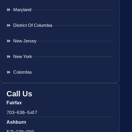
Maryland
District Of Columbia
New Jersey
New York
Colombia
Call Us
Fairfax
703-636-5417
Ashburn
571-279-0110