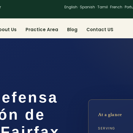
r
English · Spanish · Tamil · French · Por
bout Us
Practice Area
Blog
Contact US
efensa
ión de
At a glance
Fairfax,
SERVING