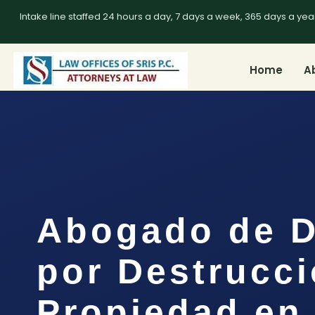
Intake line staffed 24 hours a day, 7 days a week, 365 days a yea
Home
A
Abogado de D
por Destrucc
Propiedad en 