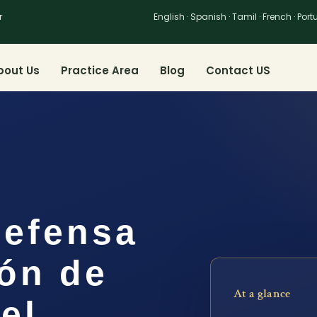
r
English · Spanish · Tamil · French · Por
bout Us
Practice Area
Blog
Contact US
efensa
ión de
At a glance
el