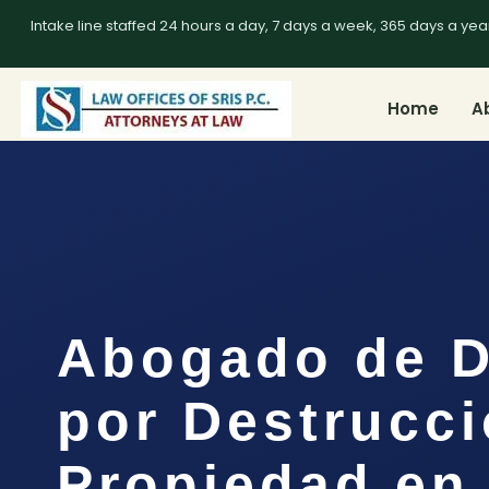
Intake line staffed 24 hours a day, 7 days a week, 365 days a yea
Home
A
Abogado de D
por Destrucc
Propiedad en 