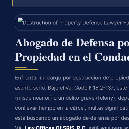
Abogado de Defensa po
Propiedad en el Conda
Enfrentar un cargo por destrucción de propieda
asunto serio. Bajo el
Va. Code § 18.2-137
, este
(
misdemeanor
) o un delito grave (
felony
), dep
conllevar tiempo en la cárcel, multas signific
está buscando un abogado de defensa por dest
VA,
Law Offices Of SRIS, P.C.
está aquí para ay