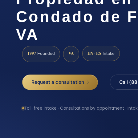
Condado de F
VA
1997
VA
EN · ES
Founded
Intake
Request a consultation
Call (8
Toll-free intake · Consultations by appointment · Intak