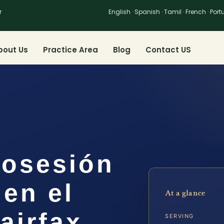
r
English · Spanish · Tamil · French · Por
bout Us
Practice Area
Blog
Contact US
osesión
en el
At a glance
airfax,
SERVING