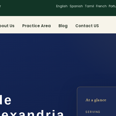
r
English · Spanish · Tamil · French · Por
bout Us
Practice Area
Blog
Contact US
de
At a glance
lexandria,
SERVING