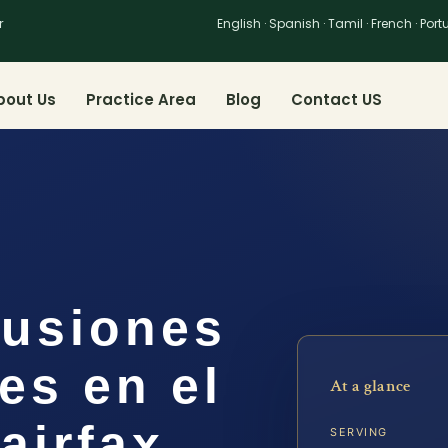
r
English · Spanish · Tamil · French · Por
bout Us
Practice Area
Blog
Contact US
usiones
es en el
At a glance
airfax,
SERVING