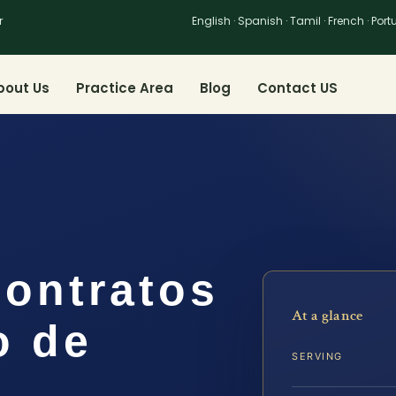
r
English · Spanish · Tamil · French · Por
bout Us
Practice Area
Blog
Contact US
ontratos
At a glance
o de
SERVING