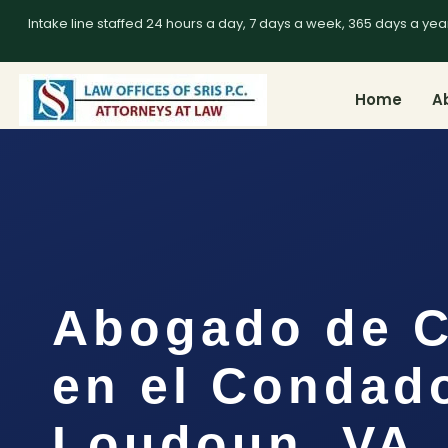
Intake line staffed 24 hours a day, 7 days a week, 365 days a yea
Home
A
Abogado de C
en el Condad
Loudoun, VA